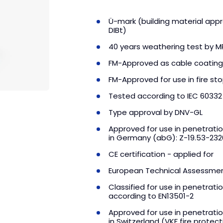
Ü-mark (building material appr
DIBt)
40 years weathering test by 
FM-Approved as cable coating
FM-Approved for use in fire st
Tested according to IEC 60332
Type approval by DNV-GL
Approved for use in penetratio
in Germany (abG): Z-19.53-2326,
CE certification - applied for
European Technical Assessment
Classified for use in penetrati
according to EN13501-2
Approved for use in penetratio
in Switzerland (VKF fire protec