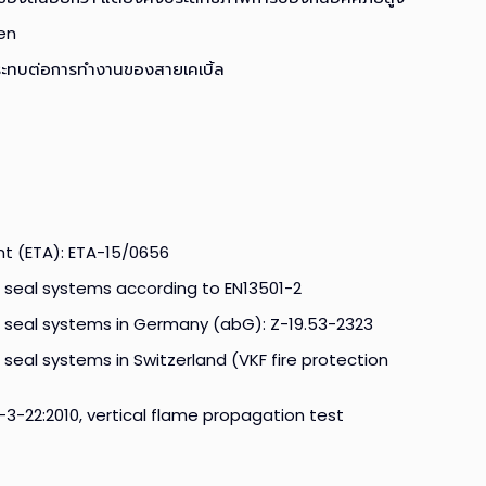
gen
ระทบต่อการทำงานของสายเคเบิ้ล
t (ETA): ETA-15/0656
el seal systems according to EN13501-2
l seal systems in Germany (abG): Z-19.53-2323
 seal systems in Switzerland (VKF fire protection
3-22:2010, vertical flame propagation test